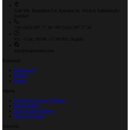
Adil Mh. Hamidiye Cd. Karadut Sk.
No.6/A Sultanbeyli /
İstanbul
+90 (543) 297 77 34
+90 (543) 297 77 34
Pzt. - Cmt.: 09.00 - 17.00
Pzr.: Kapalı
info@torgessolar.com
Kurumsal
Hakkımızda
Ürünler
İletişim
Sipariş
Teslimat Ve Kargo Politikası
Sipariş Takibi
İptal Ve İade Politikası
Ödeme Koşulları
Alışveriş