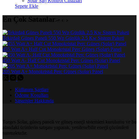
Solar Şarj Kontrol Cihazları
Sepete Ekle
En Çok Satanlar
Tekirdağ Güneş Paneli 550 Wp Günlük 2.5 Kw Sistem Paketi
455 Watt A+ Half Cut Monokristal Perc Güneş (Solar) Panel
450 Watt A- Half Cut Monokristal Perc Güneş (Solar) Panel
205 Watt A+ Monokristal Perc Güneş (Solar) Panel
Kullanım Şartları
Ödeme Koşulları
Siparişler Hakkında
Torges Solar, güneş paneli ve güneş enerji sistemleri kurulumu ve bu
alandaki ürünlerin satışını yaparak, yenilenebilir enerji çözümleri
sunmaktadır.