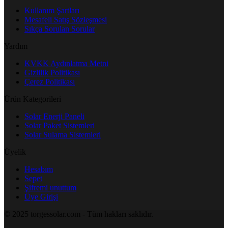
Kullanım Şartları
Mesafeli Satış Sözleşmesi
Sıkça Sorulan Sorular
Yardım
KVKK Aydınlatma Metni
Gizlilik Politikası
Çerez Politikası
Ürün Kategorileri
Solar Enerji Paneli
Solar Paket Sistemleri
Solar Sulama Sistemleri
Üyelik
Hesabım
Sepet
Şifremi unuttum
Üye Girişi
© 2025 torgessolar.com - Tüm hakları saklıdır.