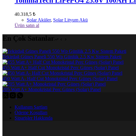
TommaTech LiFePO4 25.6V 100AH Li
40.318,5
₺
Solar Aküler
,
Solar Lityum Akü
Ürün satın al
En Çok Satanlar
Tekirdağ Güneş Paneli 550 Wp Günlük 2.5 Kw Sistem Paketi
455 Watt A+ Half Cut Monokristal Perc Güneş (Solar) Panel
450 Watt A- Half Cut Monokristal Perc Güneş (Solar) Panel
205 Watt A+ Monokristal Perc Güneş (Solar) Panel
Kullanım Şartları
Ödeme Koşulları
Siparişler Hakkında