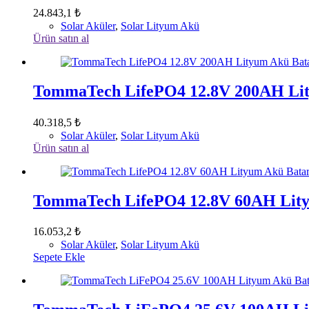
24.843,1
₺
Solar Aküler
,
Solar Lityum Akü
Ürün satın al
TommaTech LifePO4 12.8V 200AH Lit
40.318,5
₺
Solar Aküler
,
Solar Lityum Akü
Ürün satın al
TommaTech LifePO4 12.8V 60AH Lity
16.053,2
₺
Solar Aküler
,
Solar Lityum Akü
Sepete Ekle