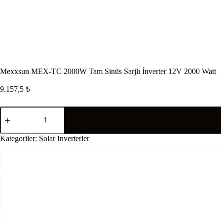
Mexxsun MEX-TC 2000W Tam Sinüs Sarjlı İnverter 12V 2000 Watt
9.157,5
₺
Mexxsun
MEX-
TC
2000W
Kategoriler:
Solar Inverterler
Tam
Sinüs
Sarjlı
İnverter
12V
2000
Watt
adet