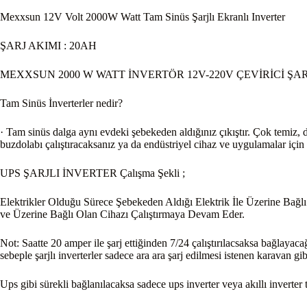
Mexxsun 12V Volt 2000W Watt Tam Sinüs Şarjlı Ekranlı Inverter
ŞARJ AKIMI : 20AH
MEXXSUN 2000 W WATT İNVERTÖR 12V-220V ÇEVİRİCİ ŞA
Tam Sinüs İnverterler nedir?
· Tam sinüs dalga aynı evdeki şebekeden aldığınız çıkıştır. Çok temiz, 
buzdolabı çalıştıracaksanız ya da endüstriyel cihaz ve uygulamalar için k
UPS ŞARJLI İNVERTER Çalışma Şekli ;
Elektrikler Olduğu Sürece Şebekeden Aldığı Elektrik İle Üzerine Bağlı
ve Üzerine Bağlı Olan Cihazı Çalıştırmaya Devam Eder.
Not: Saatte 20 amper ile şarj ettiğinden 7/24 çalıştırılacsaksa bağlaya
sebeple şarjlı inverterler sadece ara ara şarj edilmesi istenen karavan gib
Ups gibi sürekli bağlanılacaksa sadece ups inverter veya akıllı inverter 