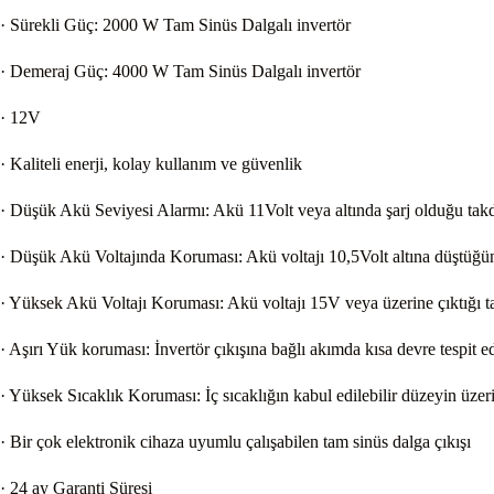
· Sürekli Güç: 2000 W Tam Sinüs Dalgalı invertör
· Demeraj Güç: 4000 W Tam Sinüs Dalgalı invertör
· 12V
· Kaliteli enerji, kolay kullanım ve güvenlik
· Düşük Akü Seviyesi Alarmı: Akü 11Volt veya altında şarj olduğu takdi
· Düşük Akü Voltajında Koruması: Akü voltajı 10,5Volt altına düştüğ
· Yüksek Akü Voltajı Koruması: Akü voltajı 15V veya üzerine çıktığı t
· Aşırı Yük koruması: İnvertör çıkışına bağlı akımda kısa devre tespit 
· Yüksek Sıcaklık Koruması: İç sıcaklığın kabul edilebilir düzeyin üz
· Bir çok elektronik cihaza uyumlu çalışabilen tam sinüs dalga çıkışı
· 24 ay Garanti Süresi