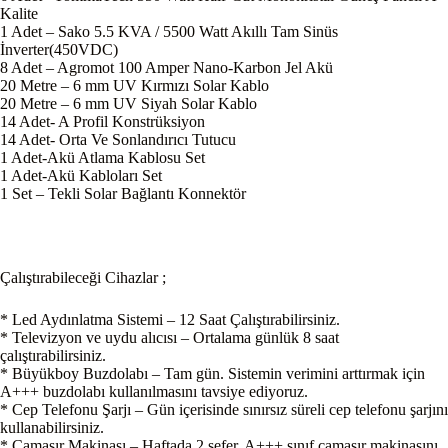
Kalite
1 Adet – Sako 5.5 KVA / 5500 Watt Akıllı Tam Sinüs
İnverter(450VDC)
8 Adet – Agromot 100 Amper Nano-Karbon Jel Akü
20 Metre – 6 mm UV Kırmızı Solar Kablo
20 Metre – 6 mm UV Siyah Solar Kablo
14 Adet- A Profil Konstrüksiyon
14 Adet- Orta Ve Sonlandırıcı Tutucu
1 Adet-Akü Atlama Kablosu Set
1 Adet-Akü Kabloları Set
1 Set – Tekli Solar Bağlantı Konnektör
Çalıştırabileceği Cihazlar ;
* Led Aydınlatma Sistemi – 12 Saat Çalıştırabilirsiniz.
* Televizyon ve uydu alıcısı – Ortalama günlük 8 saat
çalıştırabilirsiniz.
* Büyükboy Buzdolabı – Tam gün. Sistemin verimini arttırmak için
A+++ buzdolabı kullanılmasını tavsiye ediyoruz.
* Cep Telefonu Şarjı – Gün içerisinde sınırsız süreli cep telefonu şarjını
kullanabilirsiniz.
* Çamaşır Makinası – Haftada 2 sefer. A+++ sınıf çamaşır makinasını