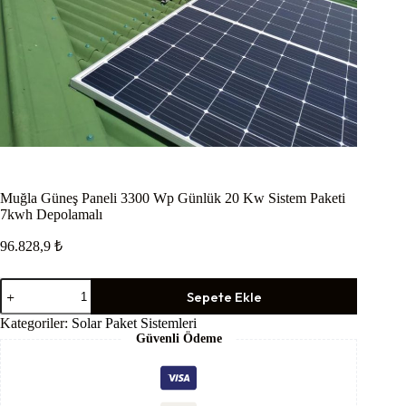
Muğla Güneş Paneli 3300 Wp Günlük 20 Kw Sistem Paketi
7kwh Depolamalı
96.828,9
₺
Muğla
Sepete Ekle
Güneş
Paneli
Kategoriler:
Solar Paket Sistemleri
3300
Güvenli Ödeme
Wp
Günlük
20
Kw