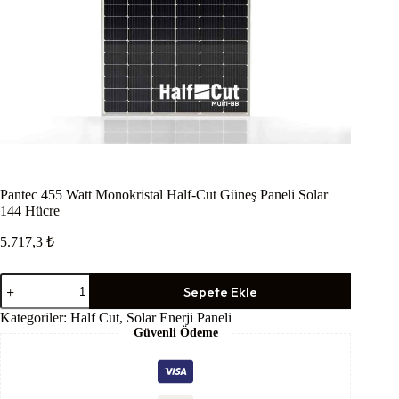
Pantec 455 Watt Monokristal Half-Cut Güneş Paneli Solar
144 Hücre
5.717,3
₺
Pantec
Sepete Ekle
455
Watt
Kategoriler:
Half Cut
,
Solar Enerji Paneli
Monokristal
Güvenli Ödeme
Half-
Cut
Güneş
Paneli