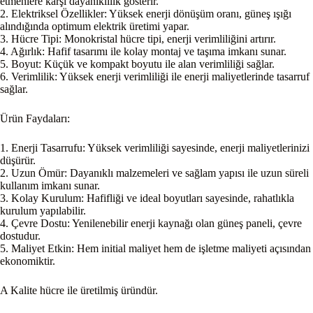
etmenlere karşı dayanıklılık gösterir.
2. Elektriksel Özellikler: Yüksek enerji dönüşüm oranı, güneş ışığı
alındığında optimum elektrik üretimi yapar.
3. Hücre Tipi: Monokristal hücre tipi, enerji verimliliğini artırır.
4. Ağırlık: Hafif tasarımı ile kolay montaj ve taşıma imkanı sunar.
5. Boyut: Küçük ve kompakt boyutu ile alan verimliliği sağlar.
6. Verimlilik: Yüksek enerji verimliliği ile enerji maliyetlerinde tasarruf
sağlar.
Ürün Faydaları:
1. Enerji Tasarrufu: Yüksek verimliliği sayesinde, enerji maliyetlerinizi
düşürür.
2. Uzun Ömür: Dayanıklı malzemeleri ve sağlam yapısı ile uzun süreli
kullanım imkanı sunar.
3. Kolay Kurulum: Hafifliği ve ideal boyutları sayesinde, rahatlıkla
kurulum yapılabilir.
4. Çevre Dostu: Yenilenebilir enerji kaynağı olan güneş paneli, çevre
dostudur.
5. Maliyet Etkin: Hem initial maliyet hem de işletme maliyeti açısından
ekonomiktir.
A Kalite hücre ile üretilmiş üründür.