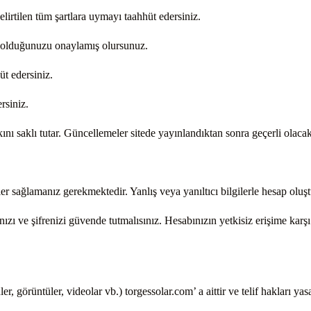
elirtilen tüm şartlara uymayı taahhüt edersiniz.
ı olduğunuzu onaylamış olursunuz.
üt edersiniz.
rsiniz.
nı saklı tutar. Güncellemeler sitede yayınlandıktan sonra geçerli olacakt
ler sağlamanız gerekmektedir. Yanlış veya yanıltıcı bilgilerle hesap oluş
ızı ve şifrenizi güvende tutmalısınız. Hesabınızın yetkisiz erişime karşı
er, görüntüler, videolar vb.) torgessolar.com’ a aittir ve telif hakları ya