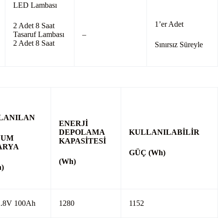
LED Lambası
1’er Adet
2 Adet 8 Saat
Tasaruf Lambası
–
2 Adet 8 Saat
Sınırsız Süreyle
LANILAN
ENERJİ
DEPOLAMA
KULLANILABİLİR
YUM
KAPASİTESİ
ARYA
GÜÇ (Wh)
(Wh)
h)
2.8V 100Ah
1280
1152