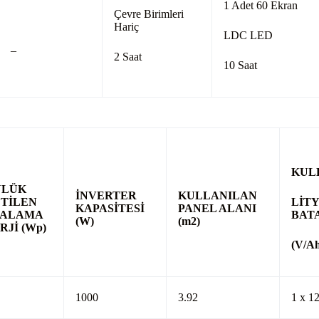
1 Adet 60 Ekran
Çevre Birimleri
Hariç
LDC LED
–
2 Saat
10 Saat
KUL
NLÜK
İNVERTER
KULLANILAN
TİLEN
LİT
KAPASİTESİ
PANEL
ALANI
TALAMA
BAT
(W)
(m
2
)
RJİ
(Wp)
(V/A
1000
3.92
1 x 1