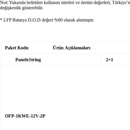
Not: Yukarıda belirtilen kullanım süreleri ve üretim değerleri, Türkiye
değişkenlik gösterebilir.
* LFP Batarya D.O.D değeri %90 olarak alınmıştır.
Paket
Kodu Ürün
Açıkl
PanelxString
2×
OFP-1KWE-12V-2P