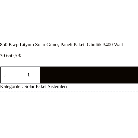
850 Kwp Lityum Solar Güneş Paneli Paketi Günlük 3400 Watt
39.650,5
₺
850
Kwp
Lityum
Solar
Kategoriler:
Solar Paket Sistemleri
Güneş
Paneli
Paketi
Günlük
3400
Watt
adet