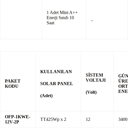
1 Adet Mini A++
Enerji Sınıfı 10
–
Saat
KULLANILAN
SİSTEM
GÜ
VOLTAJI
PAKET
ÜRE
SOLAR
PANEL
KODU
OR
ENE
(Volt)
(Adet)
OFP-1KWE-
TT425Wp x 2
12
3400
12V-2P