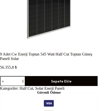
9 Adet Cw Enerji Toptan 545 Watt Half Cut Toptan Güneş
Paneli Solar
56.355,8
₺
9
Sepete Ekle
Adet
Cw
Kategoriler:
Half Cut
,
Solar Enerji Paneli
Enerji
Güvenli Ödeme
Toptan
545
Watt
Half