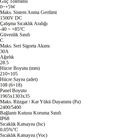
Güç Toleransı
0~+5W
Maks. Sistem Anma Gerilimi
1500V DC
Çalışma Sıcaklık Aralığı
-40 ~ +85°C
Güvenlik Sınıfı
C
Maks. Seri Sigorta Akımı
30A
Ağırlık
28.5
Hücre Boyutu (mm)
210×105
Hücre Sayısı (adet)
108 (6×18)
Panel Boyutu
1965x1303x35
Maks. Rüzgar / Kar Yükü Dayanımı (Pa)
2400/5400
Bağlantı Kutusu Koruma Sınıfı
IP68
Sıcaklık Katsayısı (Isc)
0.05%°C
Sıcaklık Katsayısı (Voc)