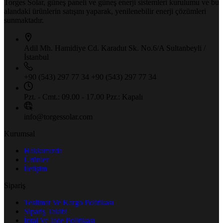
Torges Solar, güneş paneli ve güneş enerji sistemleri kurulumu ve bu
alandaki ürünlerin satışını yaparak, yenilenebilir enerji çözümleri
sunmaktadır.
Adil Mh. Hamidiye Cd. Karadut Sk.
No.6/A Sultanbeyli /
İstanbul
+90 (543) 297 77 34
+90 (543) 297 77 34
Pzt. - Cmt.: 09.00 - 17.00
Pzr.: Kapalı
info@torgessolar.com
Kurumsal
Hakkımızda
Ürünler
İletişim
Sipariş
Teslimat Ve Kargo Politikası
Sipariş Takibi
İptal Ve İade Politikası