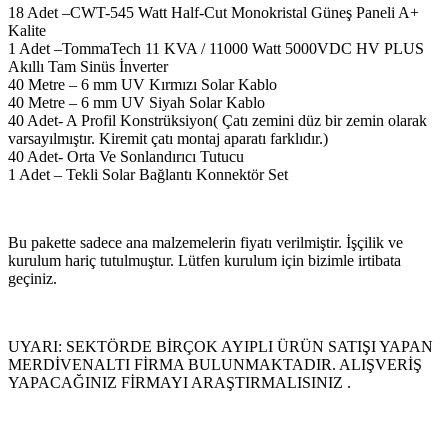
18 Adet –CWT-545 Watt Half-Cut Monokristal Güneş Paneli A+
Kalite
1 Adet –TommaTech 11 KVA / 11000 Watt 5000VDC HV PLUS
Akıllı Tam Sinüs İnverter
40 Metre – 6 mm UV Kırmızı Solar Kablo
40 Metre – 6 mm UV Siyah Solar Kablo
40 Adet- A Profil Konstrüksiyon( Çatı zemini düz bir zemin olarak
varsayılmıştır. Kiremit çatı montaj aparatı farklıdır.)
40 Adet- Orta Ve Sonlandırıcı Tutucu
1 Adet – Tekli Solar Bağlantı Konnektör Set
Bu pakette sadece ana malzemelerin fiyatı verilmiştir. İşçilik ve
kurulum hariç tutulmuştur. Lütfen kurulum için bizimle irtibata
geçiniz.
UYARI: SEKTÖRDE BİRÇOK AYIPLI ÜRÜN SATIŞI YAPAN
MERDİVENALTI FİRMA BULUNMAKTADIR. ALIŞVERİŞ
YAPACAĞINIZ FİRMAYI ARAŞTIRMALISINIZ .