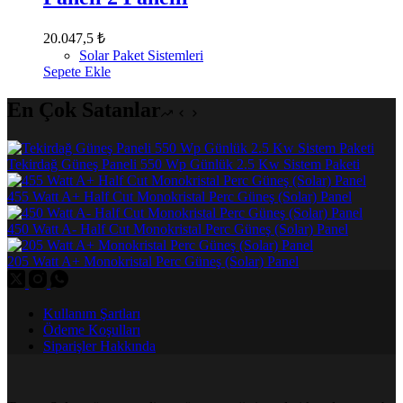
20.047,5
₺
Solar Paket Sistemleri
Sepete Ekle
En Çok Satanlar
Tekirdağ Güneş Paneli 550 Wp Günlük 2.5 Kw Sistem Paketi
455 Watt A+ Half Cut Monokristal Perc Güneş (Solar) Panel
450 Watt A- Half Cut Monokristal Perc Güneş (Solar) Panel
205 Watt A+ Monokristal Perc Güneş (Solar) Panel
Kullanım Şartları
Ödeme Koşulları
Siparişler Hakkında