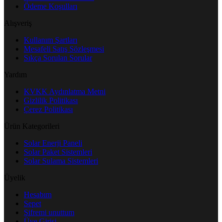
Ödeme Koşulları
Alışveriş
Kullanım Şartları
Mesafeli Satış Sözleşmesi
Sıkça Sorulan Sorular
Yardım
KVKK Aydınlatma Metni
Gizlilik Politikası
Çerez Politikası
Ürün Kategorileri
Solar Enerji Paneli
Solar Paket Sistemleri
Solar Sulama Sistemleri
Üyelik
Hesabım
Sepet
Şifremi unuttum
Üye Girişi