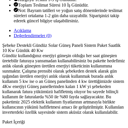
Toplam Teslimat Süresi 10 İş Günüdür.
Not: Bayram tatilleri ve yoğun satış dönemlerinde teslimat
süreleri ortalama 1-2 gün daha uzayabilir. Siparişinizi takip
ederek güncel bilgiye ulaşabilirsiniz.
Açıklama
Değerlendirmeler (0)
Şebeke Destekli Gündüz Solar Güneş Paneli Sistem Paket Saatlik
10 Kw Günlük 40 Kw
Gündüz kullandığınız enerjiyi güneşin olduğu her saat güneşten
üretebilir faturaya yansımadan kullanabilirsiniz bu pakette hedefimiz
anlık olarak güneşten üretilen enerjiyi tüketicinin kullanımına
sunmaktır. Çalışma prensibi olarak şebekeden destek alarak gün
ışığından üretilen enerjiyi anlık olarak kullanmak burada anlık
kullanım 5 kw ise o an Güneş panelinden 4 kw ürettiğimizde sistem
4Kw enerjiyi Güneş panellerinden kalan 1 kW yi şebekeden
kullanarak fatura yükümüzü hafifletmiş oluyor bu sayede bilinçli
kullanım ile faturalarda %50 ile %80 fayda sağlayacaktır. Bu
paketimiz 2025 elektrik kullanım fiyatlarının artmasıyla birlikte
kullanıcının yükünü hafifletmesi amacı ile geliştirilmiştir. Kullanılan
inverterdeki özellik sayesinde sistem aküsüz olarak kullanılabilir.
Paket İçeriği