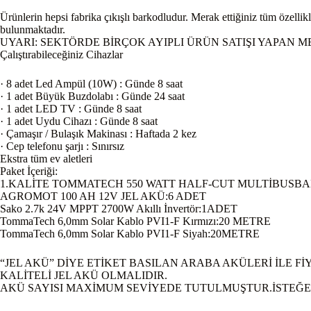
Ürünlerin hepsi fabrika çıkışlı barkodludur. Merak ettiğiniz tüm özellik
bulunmaktadır.
UYARI: SEKTÖRDE BİRÇOK AYIPLI ÜRÜN SATIŞI YAPAN 
Çalıştırabileceğiniz Cihazlar
· 8 adet Led Ampül (10W) : Günde 8 saat
· 1 adet Büyük Buzdolabı : Günde 24 saat
· 1 adet LED TV : Günde 8 saat
· 1 adet Uydu Cihazı : Günde 8 saat
· Çamaşır / Bulaşık Makinası : Haftada 2 kez
· Cep telefonu şarjı : Sınırsız
Ekstra tüm ev aletleri
Paket İçeriği:
1.KALİTE TOMMATECH 550 WATT HALF-CUT MULTİBUSBA
AGROMOT 100 AH 12V JEL AKÜ:6 ADET
Sako 2.7k 24V MPPT 2700W Akıllı İnvertör:1ADET
TommaTech 6,0mm Solar Kablo PVI1-F Kırmızı:20 METRE
TommaTech 6,0mm Solar Kablo PVI1-F Siyah:20METRE
“JEL AKÜ” DİYE ETİKET BASILAN ARABA AKÜLERİ İLE F
KALİTELİ JEL AKÜ OLMALIDIR.
AKÜ SAYISI MAXİMUM SEVİYEDE TUTULMUŞTUR.İSTEĞE 