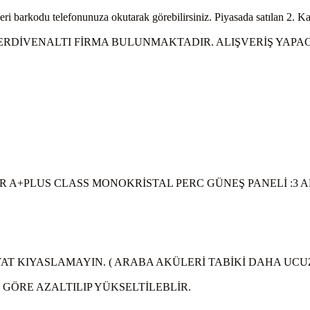
leri barkodu telefonunuza okutarak görebilirsiniz. Piyasada satılan 2. Ka
MERDİVENALTI FİRMA BULUNMAKTADIR. ALIŞVERİŞ YAPAC
R A+PLUS CLASS MONOKRİSTAL PERC GÜNEŞ PANELİ :3 
İYAT KIYASLAMAYIN. ( ARABA AKÜLERİ TABİKİ DAHA UC
GÖRE AZALTILIP YÜKSELTİLEBLİR.