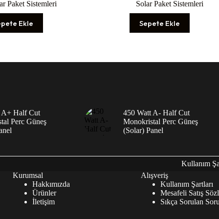
ar Paket Sistemleri
Solar Paket Sistemleri
epete Ekle
Sepete Ekle
 A+ Half Cut
450 Watt A- Half Cut
tal Perc Güneş
Monokristal Perc Güneş
anel
(Solar) Panel
Kullanım Şar
Kurumsal
Alışveriş
Hakkımızda
Kullanım Şartları
Ürünler
Mesafeli Satış Söz
İletişim
Sıkça Sorulan Soru