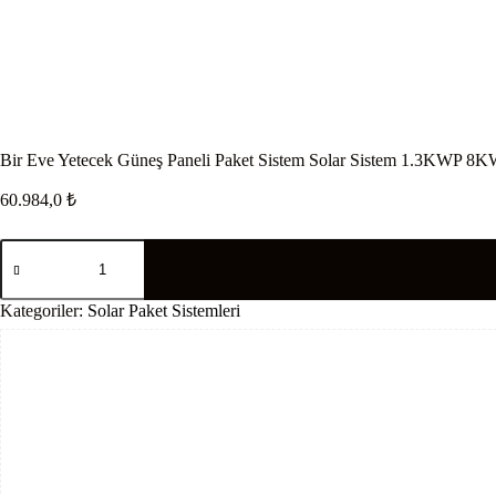
Bir Eve Yetecek Güneş Paneli Paket Sistem Solar Sistem 1.3KWP 8
60.984,0
₺
Bir
Eve
Yetecek
Güneş
Kategoriler:
Solar Paket Sistemleri
Paneli
Paket
Sistem
Solar
Sistem
1.3KWP
8KW
adet