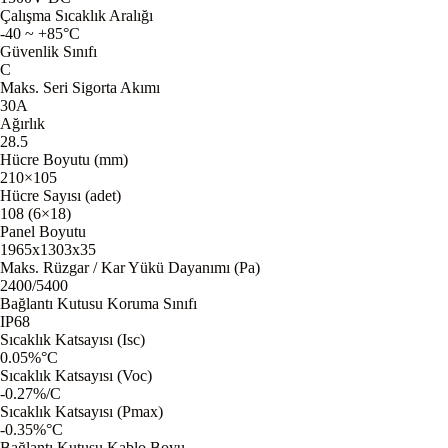
Çalışma Sıcaklık Aralığı
-40 ~ +85°C
Güvenlik Sınıfı
C
Maks. Seri Sigorta Akımı
30A
Ağırlık
28.5
Hücre Boyutu (mm)
210×105
Hücre Sayısı (adet)
108 (6×18)
Panel Boyutu
1965x1303x35
Maks. Rüzgar / Kar Yükü Dayanımı (Pa)
2400/5400
Bağlantı Kutusu Koruma Sınıfı
IP68
Sıcaklık Katsayısı (Isc)
0.05%°C
Sıcaklık Katsayısı (Voc)
-0.27%/C
Sıcaklık Katsayısı (Pmax)
-0.35%°C
Bağlantı Kutusu Kablo Boyu