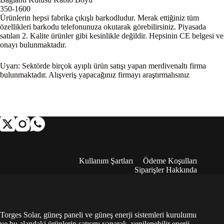
350-1600
Ürünlerin hepsi fabrika çıkışlı barkodludur. Merak ettiğiniz tüm
özellikleri barkodu telefonunuza okutarak görebilirsiniz. Piyasada
satılan 2. Kalite ürünler gibi kesinlikle değildir. Hepsinin CE belgesi ve
onayı bulunmaktadır.
Uyarı: Sektörde birçok ayıplı ürün satışı yapan merdivenaltı firma
bulunmaktadır. Alışveriş yapacağınız firmayı araştırmalısınız
Kullanım Şartları
Ödeme Koşulları
Siparişler Hakkında
Torges Solar, güneş paneli ve güneş enerji sistemleri kurulumu
ve bu alandaki ürünlerin satışını yaparak, yenilenebilir enerji