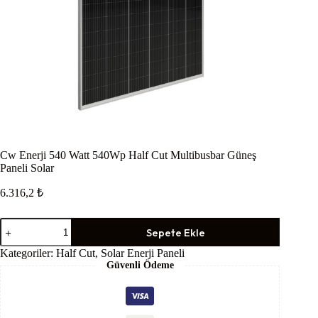
Cw Enerji 540 Watt 540Wp Half Cut Multibusbar Güneş
Paneli Solar
6.316,2
₺
Cw
Sepete Ekle
Enerji
540
Kategoriler:
Half Cut
,
Solar Enerji Paneli
Watt
Güvenli Ödeme
540Wp
Half
Cut
Multibusbar