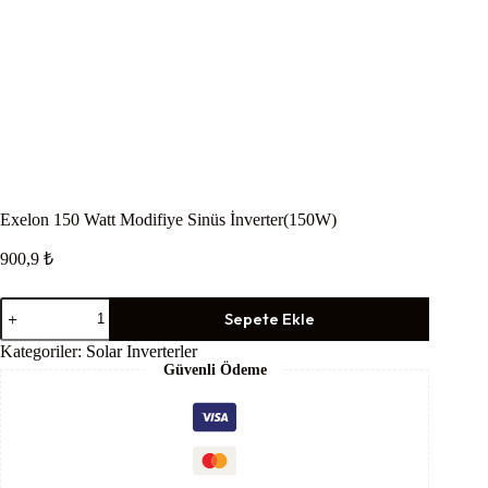
Exelon 150 Watt Modifiye Sinüs İnverter(150W)
900,9
₺
Exelon
Sepete Ekle
150
Watt
Kategoriler:
Solar Inverterler
Modifiye
Güvenli Ödeme
Sinüs
İnverter(150W)
adet