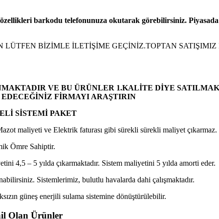
ö
zellikleri barkodu telefonunuza okutarak g
ö
rebilirsiniz. Piyasada
N LÜTFEN BİZİMLE İLETİŞİME GEÇİNİZ.TOPTAN SATIŞIM
UNMAKTADIR VE BU ÜRÜNLER 1.KALİTE DİYE SATILM
EDECEĞİNİZ FİRMAYI ARAŞTIRIN
ELİ SİSTEMİ PAKET
zot maliyeti ve Elektrik faturası gibi sürekli sürekli maliyet çıkarmaz.
mik Ömre Sahiptir.
etini 4,5 – 5 yılda çıkarmaktadır. Sistem maliyetini 5 yılda amorti eder.
bilirsiniz. Sistemlerimiz, bulutlu havalarda dahi çalışmaktadır.
sızın güneş enerjili sulama sistemine dönüştürülebilir.
il Olan Ürünler