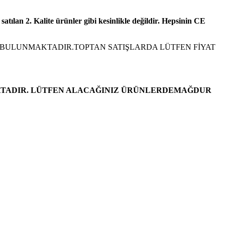
 sat
ı
lan 2. Kalite
ü
r
ü
nler gibi kesinlikle de
ğ
ildir. Hepsinin CE
IZ BULUNMAKTADIR.TOPTAN SATIŞLARDA LÜTFEN FİYAT
AKTADIR. LÜTFEN ALACAĞINIZ ÜRÜNLERDEMAĞDUR