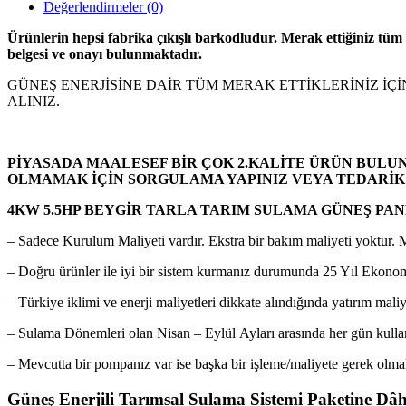
Değerlendirmeler (0)
Ürünlerin hepsi fabrika çıkı
ş
l
ı
barkodludur. Merak etti
ğ
iniz t
ü
m
belgesi ve onay
ı
bulunmaktad
ı
r.
GÜNEŞ ENERJİSİNE DAİR TÜM MERAK ETTİKLERİNİZ İÇİ
ALINIZ.
P
İYASADA MAALESEF BİR ÇOK 2.KALİTE ÜRÜN BUL
OLMAMAK İÇİN SORGULAMA YAPINIZ VEYA TEDARİK 
4KW 5.5HP BEYGİR TARLA TARIM SULAMA GÜNEŞ PAN
– Sadece Kurulum Maliyeti vardır. Ekstra bir bakım maliyeti yoktur. Ma
– Doğru ürünler ile iyi bir sistem kurmanız durumunda 25 Yıl Ekono
– Türkiye iklimi ve enerji maliyetleri dikkate alındığında yatırım maliy
– Sulama Dönemleri olan Nisan – Eylül Ayları arasında her gün kullana
– Mevcutta bir pompanız var ise başka bir işleme/maliyete gerek olmak
Güneş Enerjili Tarımsal Sulama Sistemi Paketine Dâh