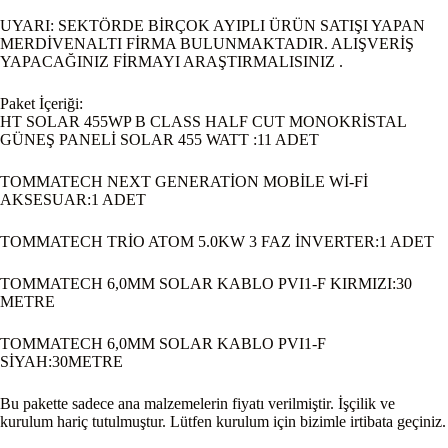
UYARI: SEKTÖRDE BİRÇOK AYIPLI ÜRÜN SATIŞI YAPAN
MERDİVENALTI FİRMA BULUNMAKTADIR. ALIŞVERİŞ
YAPACAĞINIZ FİRMAYI ARAŞTIRMALISINIZ .
Paket İçeriği:
HT SOLAR 455WP B CLASS HALF CUT MONOKRİSTAL
GÜNEŞ PANELİ SOLAR 455 WATT :11 ADET
TOMMATECH NEXT GENERATİON MOBİLE Wİ-Fİ
AKSESUAR:1 ADET
TOMMATECH TRİO ATOM 5.0KW 3 FAZ İNVERTER:1 ADET
TOMMATECH 6,0MM SOLAR KABLO PVI1-F KIRMIZI:30
METRE
TOMMATECH 6,0MM SOLAR KABLO PVI1-F
SİYAH:30METRE
Bu pakette sadece ana malzemelerin fiyatı verilmiştir. İşçilik ve
kurulum hariç tutulmuştur. Lütfen kurulum için bizimle irtibata geçiniz.