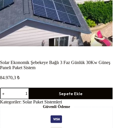
Solar Ekonomik Şebekeye Bağlı 3 Faz Günlük 30Kw Güneş
Paneli Paket Sistem
84.970,3
₺
Solar
Sepete Ekle
Ekonomik
Şebekeye
Kategoriler:
Solar Paket Sistemleri
Bağlı
Güvenli Ödeme
3
Faz
Günlük
30Kw