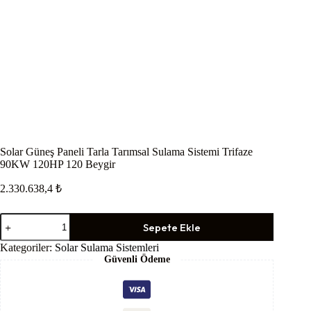
Solar Güneş Paneli Tarla Tarımsal Sulama Sistemi Trifaze
90KW 120HP 120 Beygir
2.330.638,4
₺
Solar
Sepete Ekle
Güneş
Paneli
Kategoriler:
Solar Sulama Sistemleri
Tarla
Güvenli Ödeme
Tarımsal
Sulama
Sistemi
Trifaze