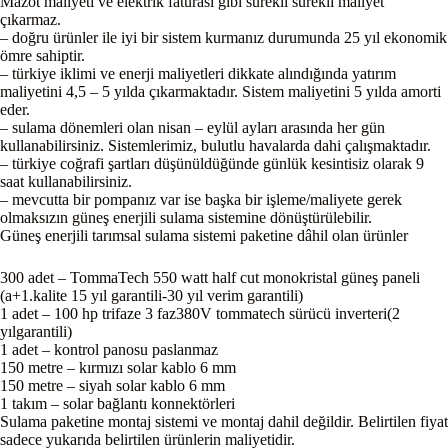
Mazot maliyeti ve elektrik faturası gibi sürekli sürekli maliyet
çıkarmaz.
– doğru ürünler ile iyi bir sistem kurmanız durumunda 25 yıl ekonomik
ömre sahiptir.
– türkiye iklimi ve enerji maliyetleri dikkate alındığında yatırım
maliyetini 4,5 – 5 yılda çıkarmaktadır. Sistem maliyetini 5 yılda amorti
eder.
– sulama dönemleri olan nisan – eylül ayları arasında her gün
kullanabilirsiniz. Sistemlerimiz, bulutlu havalarda dahi çalışmaktadır.
– türkiye coğrafi şartları düşünüldüğünde günlük kesintisiz olarak 9
saat kullanabilirsiniz.
– mevcutta bir pompanız var ise başka bir işleme/maliyete gerek
olmaksızın güneş enerjili sulama sistemine dönüştürülebilir.
Güneş enerjili tarımsal sulama sistemi paketine dâhil olan ürünler
300 adet – TommaTech 550 watt half cut monokristal güneş paneli
(a+1.kalite 15 yıl garantili-30 yıl verim garantili)
1 adet – 100 hp trifaze 3 faz380V tommatech sürücü inverteri(2
yılgarantili)
1 adet – kontrol panosu paslanmaz
150 metre – kırmızı solar kablo 6 mm
150 metre – siyah solar kablo 6 mm
1 takım – solar bağlantı konnektörleri
Sulama paketine montaj sistemi ve montaj dahil değildir. Belirtilen fiyat
sadece yukarıda belirtilen ürünlerin maliyetidir.