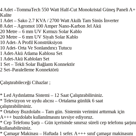
4 Adet –TommaTech 550 Watt Half-Cut Monokristal Güneş Paneli A+
Kalite
1 Adet – Sako 2.7 KVA / 2700 Watt Akıllı Tam Sinüs İnverter
8 Adet – Agromot 100 Amper Nano-Karbon Jel Akü
20 Metre – 6 mm UV Kırmızı Solar Kablo
20 Metre – 6 mm UV Siyah Solar Kablo
10 Adet- A Profil Konstrüksiyon
10 Adet- Orta Ve Sonlandırıcı Tutucu
1 Adet-Akü Atlama Kablosu Set
1 Adet-Akü Kabloları Set
1 Set – Tekli Solar Bağlantı Konnektör
2 Set–Paralelleme Konnektörü
Çalıştırabileceği Cihazlar ;
* Led Aydınlatma Sistemi – 12 Saat Çalıştırabilirsiniz.
* Televizyon ve uydu alıcısı – Ortalama günlük 6 saat
çalıştırabilirsiniz.
* Ortaboy Buzdolabı – Tam gün. Sistemin verimini arttırmak için
A+++ buzdolabı kullanılmasını tavsiye ediyoruz.
* Cep Telefonu Şarjı – Gün içerisinde sınırsız süreli cep telefonu şarjını
kullanabilirsiniz.
* Çamaşır Makinası – Haftada 1 sefer. A+++ sınıf çamaşır makinasını