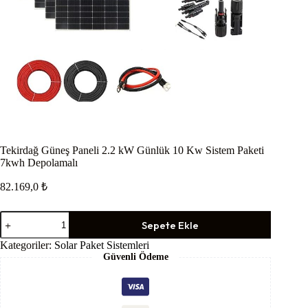
Tekirdağ Güneş Paneli 2.2 kW Günlük 10 Kw Sistem Paketi
7kwh Depolamalı
82.169,0
₺
Tekirdağ
Sepete Ekle
Güneş
Paneli
Kategoriler:
Solar Paket Sistemleri
2.2
Güvenli Ödeme
kW
Günlük
10
Kw