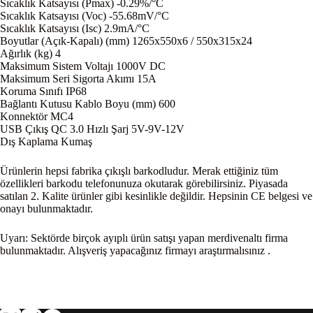
Sıcaklık Katsayısı (Pmax) -0.29%/°C
Sıcaklık Katsayısı (Voc) -55.68mV/°C
Sıcaklık Katsayısı (Isc) 2.9mA/°C
Boyutlar (Açık-Kapalı) (mm) 1265x550x6 / 550x315x24
Ağırlık (kg) 4
Maksimum Sistem Voltajı 1000V DC
Maksimum Seri Sigorta Akımı 15A
Koruma Sınıfı IP68
Bağlantı Kutusu Kablo Boyu (mm) 600
Konnektör MC4
USB Çıkış QC 3.0 Hızlı Şarj 5V-9V-12V
Dış Kaplama Kumaş
Ürünlerin hepsi fabrika çıkışlı barkodludur. Merak ettiğiniz tüm
özellikleri barkodu telefonunuza okutarak görebilirsiniz. Piyasada
satılan 2. Kalite ürünler gibi kesinlikle değildir. Hepsinin CE belgesi ve
onayı bulunmaktadır.
Uyarı: Sektörde birçok ayıplı ürün satışı yapan merdivenaltı firma
bulunmaktadır. Alışveriş yapacağınız firmayı araştırmalısınız .