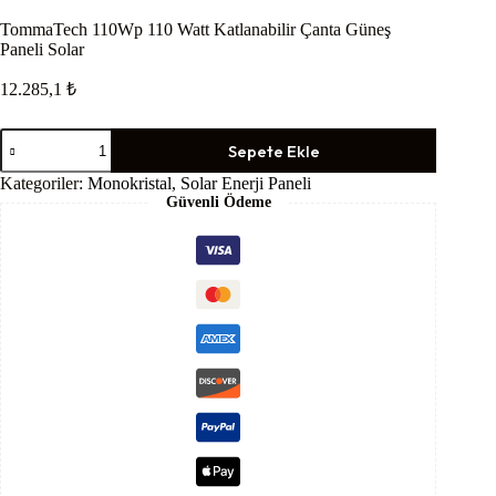
TommaTech 110Wp 110 Watt Katlanabilir Çanta Güneş
Paneli Solar
12.285,1
₺
TommaTech
Sepete Ekle
110Wp
110
Kategoriler:
Monokristal
,
Solar Enerji Paneli
Watt
Güvenli Ödeme
Katlanabilir
Çanta
Güneş
Paneli
Solar
adet