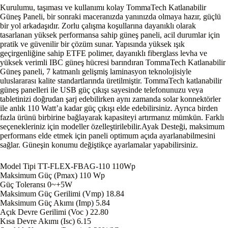
Kurulumu, taşıması ve kullanımı kolay TommaTech Katlanabilir
Güneş Paneli, bir sonraki maceranızda yanınızda olmaya hazır, güçlü
bir yol arkadaşıdır. Zorlu çalışma koşullarına dayanıklı olarak
tasarlanan yüksek performansa sahip güneş paneli, acil durumlar için
pratik ve güvenilir bir çözüm sunar. Yapısında yüksek ışık
geçirgenliğine sahip ETFE polimer, dayanıklı fiberglass levha ve
yüksek verimli IBC güneş hücresi barındıran TommaTech Katlanabilir
Güneş paneli, 7 katmanlı gelişmiş laminasyon teknolojisiyle
uluslararası kalite standartlarında üretilmiştir. TommaTech katlanabilir
güneş panelleri ile USB güç çıkışı sayesinde telefonunuzu veya
tabletinizi doğrudan şarj edebilirken aynı zamanda solar konnektörler
ile anlık 110 Watt’a kadar güç çıkışı elde edebilirsiniz. Ayrıca birden
fazla ürünü birbirine bağlayarak kapasiteyi artırmanız mümkün. Farklı
seçenekleriniz için modeller özelleştirilebilir.Ayak Desteği, maksimum
performans elde etmek için paneli optimum açıda ayarlanabilmesini
sağlar. Güneşin konumu değiştikçe ayarlamalar yapabilirsiniz.
Model Tipi TT-FLEX-FBAG-110 110Wp
Maksimum Güç (Pmax) 110 Wp
Güç Toleransı 0~+5W
Maksimum Güç Gerilimi (Vmp) 18.84
Maksimum Güç Akımı (Imp) 5.84
Açık Devre Gerilimi (Voc ) 22.80
Kısa Devre Akımı (Isc) 6.15