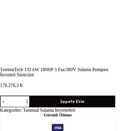
TommaTech 132 kW 180HP 3 Faz/380V Sulama Pompası
İnverteri Sürücüsü
178.276,3
₺
TommaTech
Sepete Ekle
132
kW
Kategoriler:
Tarımsal Sulama Inverterleri
180HP
Güvenli Ödeme
3
Faz/380V
Sulama