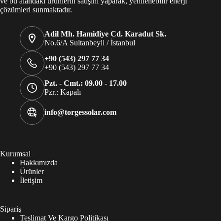
ve bu alandaki ürünlerin satışını yaparak, yenilenebilir enerji
çözümleri sunmaktadır.
Adil Mh. Hamidiye Cd. Karadut Sk.
No.6/A Sultanbeyli / İstanbul
+90 (543) 297 77 34
+90 (543) 297 77 34
Pzt. - Cmt.: 09.00 - 17.00
Pzr.: Kapalı
info@torgessolar.com
Kurumsal
Hakkımızda
Ürünler
İletişim
Sipariş
Teslimat Ve Kargo Politikası