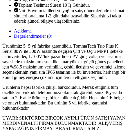
Toplam Teslimat Süresi 10 İş Günüdür.
Not: Bayram tatilleri ve yoğun satış dönemlerinde teslimat
süreleri ortalama 1-2 gün daha uzayabilir. Siparişinizi takip
ederek güncel bilgiye ulaşabilirsiniz.
Açıklama
Değerlendirmeler (0)
Ürünümüz 5+5 yıl fabrika garantilidir. TommaTech Trio Plus K
Serisi 8kW ile 30kW arasında değişen Çift ve Üçlü MPPT şebeke
içi inverterler, 1.100V’luk pazar lideri PV giriş voltajı ve tasarımı
sayesinde maksimum esneklik sunar yüksek güçlü güneş panelleri
için %98,5 maksimum verimlilik, çeşitli iletişim ve çevrimiçi izleme
seçeneklerinin yanı sıra IP66 tasarımı ile bu inverterler, herhangi bir
konut güneş enerjisi çözümü için tercih ettiğiniz seçimdir.
Ürünlerin hepsi fabrika çıkışlı barkodludur. Merak ettiğiniz tüm
özellikleri barkodu telefonunuza okutarak görebilirsiniz. Piyasada
satılan 2. Kalite ürünler gibi kesinlikle değildir. Hepsinin CE belgesi
ve onayı bulunmaktadır. Bu ürünün 5 yıl fabrika garantisi
bulunmaktadır.
UYARI: SEKTÖRDE BİRÇOK AYIPLI ÜRÜN SATIŞI YAPAN
MERDİVENALTI FİRMA BULUNMAKTADIR. ALIŞVERİŞ
YAPACAĞINIZ FİRMAYI ARAŞTIRMALISINIZ