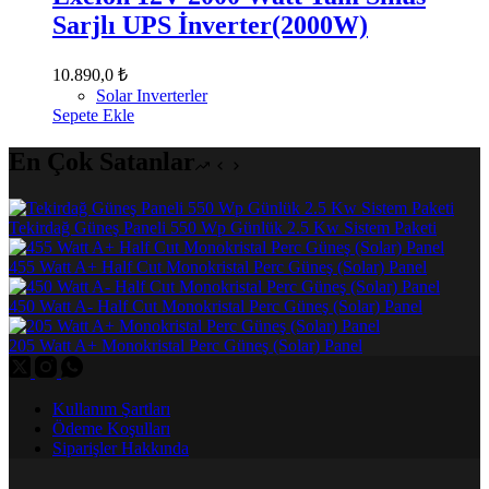
Sarjlı UPS İnverter(2000W)
10.890,0
₺
Solar Inverterler
Sepete Ekle
En Çok Satanlar
Tekirdağ Güneş Paneli 550 Wp Günlük 2.5 Kw Sistem Paketi
455 Watt A+ Half Cut Monokristal Perc Güneş (Solar) Panel
450 Watt A- Half Cut Monokristal Perc Güneş (Solar) Panel
205 Watt A+ Monokristal Perc Güneş (Solar) Panel
Kullanım Şartları
Ödeme Koşulları
Siparişler Hakkında