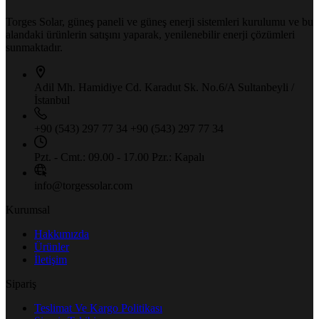
Torges Solar, güneş paneli ve güneş enerji sistemleri kurulumu ve bu
alandaki ürünlerin satışını yaparak, yenilenebilir enerji çözümleri
sunmaktadır.
Adil Mh. Hamidiye Cd. Karadut Sk.
No.6/A Sultanbeyli /
İstanbul
+90 (543) 297 77 34
+90 (543) 297 77 34
Pzt. - Cmt.: 09.00 - 17.00
Pzr.: Kapalı
info@torgessolar.com
Kurumsal
Hakkımızda
Ürünler
İletişim
Sipariş
Teslimat Ve Kargo Politikası