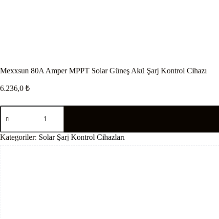
Mexxsun 80A Amper MPPT Solar Güneş Akü Şarj Kontrol Cihazı
6.236,0
₺
Mexxsun
80A
Amper
MPPT
Kategoriler:
Solar Şarj Kontrol Cihazları
Solar
Güneş
Akü
Şarj
Kontrol
Cihazı
adet