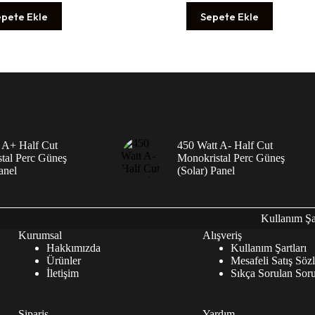
epete Ekle
Sepete Ekle
 A+ Half Cut
450 Watt A- Half Cut
tal Perc Güneş
Monokristal Perc Güneş
anel
(Solar) Panel
Kullanım Şar
Kurumsal
Alışveriş
Hakkımızda
Kullanım Şartları
Ürünler
Mesafeli Satış Söz
İletişim
Sıkça Sorulan Soru
Sipariş
Yardım