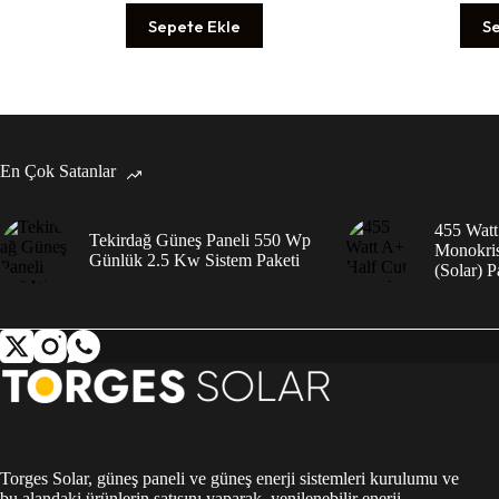
Sepete Ekle
S
En Çok Satanlar
455 Watt
Tekirdağ Güneş Paneli 550 Wp
Monokris
Günlük 2.5 Kw Sistem Paketi
(Solar) P
Torges Solar, güneş paneli ve güneş enerji sistemleri kurulumu ve
bu alandaki ürünlerin satışını yaparak, yenilenebilir enerji