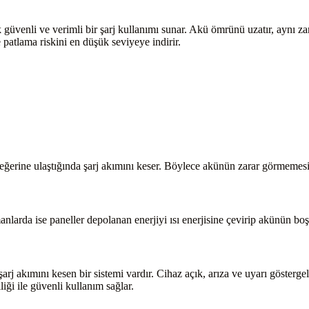
üvenli ve verimli bir şarj kullanımı sunar. Akü ömrünü uzatır, aynı zam
 patlama riskini en düşük seviyeye indirir.
değerine ulaştığında şarj akımını keser. Böylece akünün zarar görmemesin
nlarda ise paneller depolanan enerjiyi ısı enerjisine çevirip akünün b
kımını kesen bir sistemi vardır. Cihaz açık, arıza ve uyarı göstergeler
iği ile güvenli kullanım sağlar.