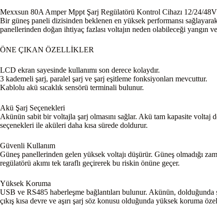
Mexxsun 80A Amper Mppt Şarj Regülatörü Kontrol Cihazı 12/24/48V
Bir güneş paneli dizisinden beklenen en yüksek performansı sağlayarak g
panellerinden doğan ihtiyaç fazlası voltajın neden olabileceği yangın ve
ÖNE ÇIKAN ÖZELLİKLER
LCD ekran sayesinde kullanımı son derece kolaydır.
3 kademeli şarj, paralel şarj ve şarj eşitleme fonksiyonları mevcuttur.
Kablolu akü sıcaklık sensörü terminali bulunur.
Akü Şarj Seçenekleri
Akünün sabit bir voltajla şarj olmasını sağlar. Akü tam kapasite voltaj 
seçenekleri ile aküleri daha kısa sürede doldurur.
Güvenli Kullanım
Güneş panellerinden gelen yüksek voltajı düşürür. Güneş olmadığı zama
regülatörü akımı tek taraflı geçirerek bu riskin önüne geçer.
Yüksek Koruma
USB ve RS485 haberleşme bağlantıları bulunur. Akünün, dolduğunda şarj a
çıkış kısa devre ve aşırı şarj söz konusu olduğunda yüksek koruma özell