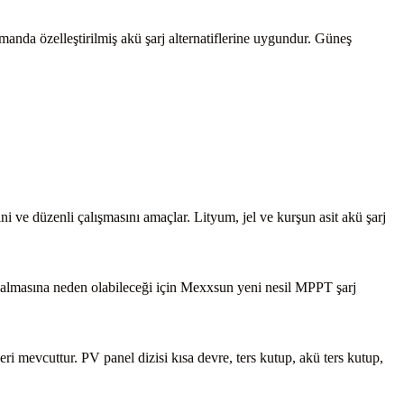
anda özelleştirilmiş akü şarj alternatiflerine uygundur. Güneş
i ve düzenli çalışmasını amaçlar. Lityum, jel ve kurşun asit akü şarj
oşalmasına neden olabileceği için Mexxsun yeni nesil MPPT şarj
i mevcuttur. PV panel dizisi kısa devre, ters kutup, akü ters kutup,