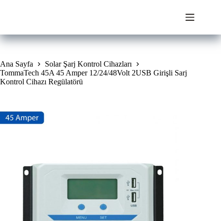
Skip
to
content
Ana Sayfa
Solar Şarj Kontrol Cihazları
TommaTech 45A 45 Amper 12/24/48Volt 2USB Girişli Sarj
Kontrol Cihazı Regülatörü