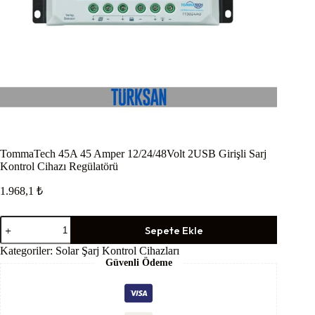
TommaTech 45A 45 Amper 12/24/48Volt 2USB Girişli Sarj
Kontrol Cihazı Regülatörü
1.968,1
₺
TommaTech
Sepete Ekle
45A
45
Kategoriler:
Solar Şarj Kontrol Cihazları
Amper
Güvenli Ödeme
12/24/48Volt
2USB
Girişli
Sarj