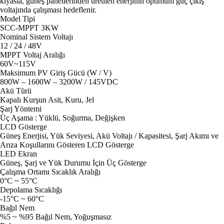
kıyasla, güneş panellerinden üretilen enerjinin optimum güç çıkış
voltajında çalışması hedeflenir.
Model Tipi
SCC-MPPT 3KW
Nominal Sistem Voltajı
12 / 24 / 48V
MPPT Voltaj Aralığı
60V~115V
Maksimum PV Giriş Gücü (W / V)
800W – 1600W – 3200W / 145VDC
Akü Türü
Kapalı Kurşun Asit, Kuru, Jel
Şarj Yöntemi
Üç Aşama : Yüklü, Soğurma, Değişken
LCD Gösterge
Güneş Enerjisi, Yük Seviyesi, Akü Voltajı / Kapasitesi, Şarj Akımı ve
Arıza Koşullarını Gösteren LCD Gösterge
LED Ekran
Güneş, Şarj ve Yük Durumu İçin Üç Gösterge
Çalışma Ortamı Sıcaklık Aralığı
0°C ~ 55°C
Depolama Sıcaklığı
-15°C ~ 60°C
Bağıl Nem
%5 ~ %95 Bağıl Nem, Yoğuşmasız