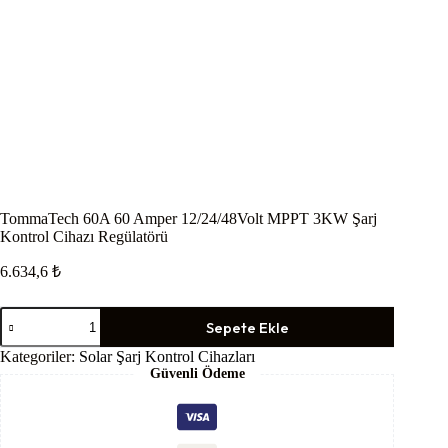
TommaTech 60A 60 Amper 12/24/48Volt MPPT 3KW Şarj
Kontrol Cihazı Regülatörü
6.634,6
₺
TommaTech
Sepete Ekle
60A
60
Kategoriler:
Solar Şarj Kontrol Cihazları
Amper
Güvenli Ödeme
12/24/48Volt
MPPT
3KW
Şarj